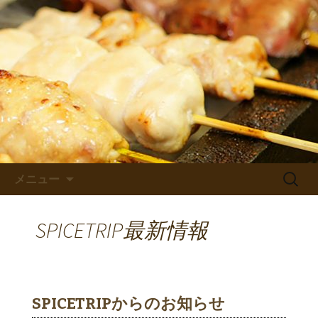
人形町の江戸路・江戸もんjya・ワンチ
ャンタイレストランのおしらせ
人形町の江戸路・江戸もん
jya・ワンチャンタイレストラ
ンのブログ
コンテンツへ移動
検
メニュー
索:
SPICETRIP最新情報
SPICETRIPからのお知らせ